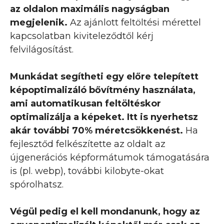
az oldalon maximális nagyságban
megjelenik.
Az ajánlott feltöltési mérettel
kapcsolatban kiviteleződtől kérj
felvilágosítást.
Munkádat segítheti egy előre telepített
képoptimalizáló bővítmény használata,
ami automatikusan feltöltéskor
optimalizálja a képeket. Itt is nyerhetsz
akár további 70% méretcsökkenést.
Ha
fejlesztőd felkészítette az oldalt az
újgenerációs képformátumok támogatására
is (pl. webp), további kilobyte-okat
spórolhatsz.
Végül pedig el kell mondanunk, hogy az