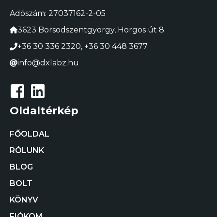
Adószám: 27037162-2-05
3623 Borsodszentgyörgy, Horgos út 8.
+36 30 336 2320
,
+36 30 448 3677
info@dxlabz.hu
Oldaltérkép
FŐOLDAL
RÓLUNK
BLOG
BOLT
KÖNYV
FIÓKOM