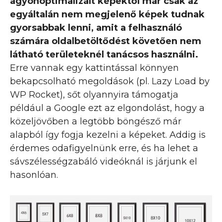
agyonoptimalizált képektől már csak az
egyáltalán nem megjelenő képek tudnak
gyorsabbak lenni, amit a felhasználó
számára oldalbetöltődést követően nem
látható területeknél tanácsos használni.
Erre vannak egy kattintással könnyen
bekapcsolható megoldások (pl. Lazy Load by
WP Rocket), sőt olyannyira támogatja
például a Google ezt az elgondolást, hogy a
közeljövőben a legtöbb böngésző már
alapból így fogja kezelni a képeket. Addig is
érdemes odafigyelnünk erre, és ha lehet a
sávszélességzabáló videóknál is járjunk el
hasonlóan.