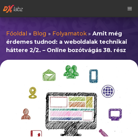
Kilépés
M
a
tartalomba
Főoldal
»
Blog
»
Folyamatok
»
Amit még
érdemes tudnod: a weboldalak technikai
háttere 2/2. – Online bozótvágás 38. rész