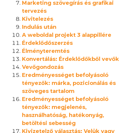
Marketing szövegírás és grafikai
tervezés
Kivitelezés
Indulás után
A weboldal projekt 3 alappillére
Érdeklődőszerzés
Élményteremtés
Konvertálás: Érdeklődőkből vevők
Vevőgondozás
Eredményességet befolyásoló
tényezők: márka, pozicionálás és
szöveges tartalom
Eredményességet befolyásoló
tényezők: megjelenés,
használhatóság, hatékonyág,
betöltési sebesség
Kivizetelző választás: Velük vagy