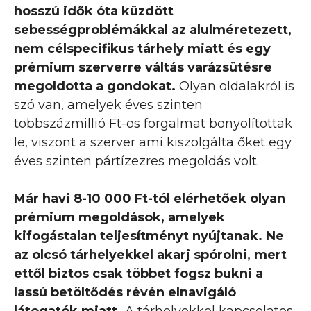
hosszú idők óta küzdött
sebességproblémákkal az alulméretezett,
nem célspecifikus tárhely miatt és egy
prémium szerverre váltás varázsütésre
megoldotta a gondokat.
Olyan oldalakról is
szó van, amelyek éves szinten
többszázmillió Ft-os forgalmat bonyolítottak
le, viszont a szerver ami kiszolgálta őket egy
éves szinten pártízezres megoldás volt.
Már havi 8-10 000 Ft-tól elérhetőek olyan
prémium megoldások, amelyek
kifogástalan teljesítményt nyújtanak. Ne
az olcsó tárhelyekkel akarj spórolni, mert
ettől biztos csak többet fogsz bukni a
lassú betöltődés révén elnavigáló
látogatók miatt.
A tárhelyekkel kapcsolatos