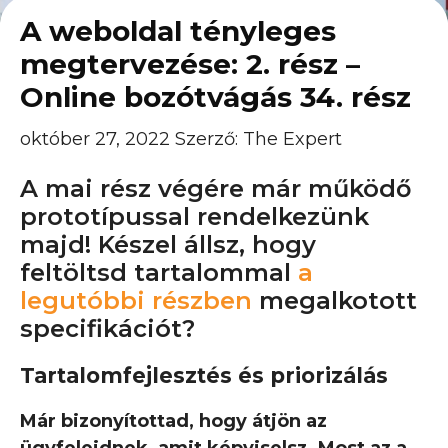
A weboldal tényleges
megtervezése: 2. rész –
Online bozótvágás 34. rész
október 27, 2022
Szerző:
The Expert
A mai rész végére már működő
prototípussal rendelkezünk
majd! Készel állsz, hogy
feltöltsd tartalommal
a
legutóbbi részben
megalkotott
specifikációt?
Tartalomfejlesztés és priorizálás
Már bizonyítottad, hogy átjön az
ügyfeleidnek, amit képviselsz. Most az a