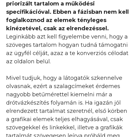
priorizált tartalom a működési
specifikációval. Ebben a fázisban nem kell
foglalkoznod az elemek tényleges
kinézetével, csak az elrendezéssel.
Leginkább azt kell figyelembe venni, hogy a
szöveges tartalom hogyan tudná támogatni
az ügyfél célját, azaz a te konverziós célodat
az oldalon belül.
Mivel tudjuk, hogy a látogatók szkennelve
olvasnak, ezért a szalagcímeket érdemes
nagyobb betűmérettel kiemelni már a
drótvázkészítés folyamán is. Ha igazán jól
elrendezett tartalmat szeretnél, első körben
a grafikai elemek teljes elhagyásával, csak
szövegekkel és linkekkel, illetve a grafikák
tartalmát szövegesen leírva próbáld meg