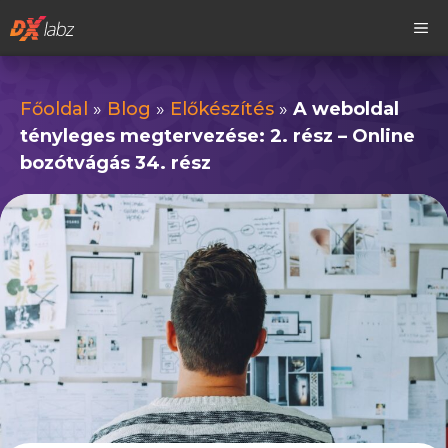
Kilépés
M
a
tartalomba
Főoldal
»
Blog
»
Előkészítés
»
A weboldal
tényleges megtervezése: 2. rész – Online
bozótvágás 34. rész