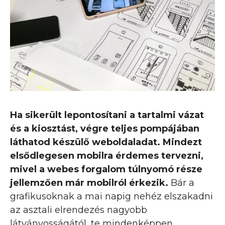
Ha sikerült lepontosítani a tartalmi vázat
és a kiosztást, végre teljes pompájában
láthatod készülő weboldaladat. Mindezt
elsődlegesen mobilra érdemes tervezni,
mivel a webes forgalom túlnyomó része
jellemzően már mobilról érkezik.
Bár a
grafikusoknak a mai napig nehéz elszakadni
az asztali elrendezés nagyobb
látványosságától, te mindenképpen