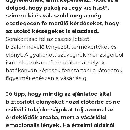
dolgod, hogy pakolj rá „egy kis húst”,
színezd ki és válaszold meg a még
esetlegesen felmerülő kérdéseket, hogy
az utolsó kétségeket is eloszlasd.
Sorakoztasd fel az összes létező
bizalomnövelő tényezőt, termékértéket és
előnyt. A gyakorlott szövegírók már zsigerből
ismerik azokat a formulákat, amelyek
hatékonyan képesek fenntartani a látogatók
figyelmét egészen a vásárlásig.
Jó tipp, hogy mindig az ajánlatod által
biztosított előnyöket hozd előtérbe és ne
csilivilli tulajdonságokat tolj azonnal az
érdeklődők arcába, mert a vásárlóid
emocionális lények. Ha érzelmi oldalról