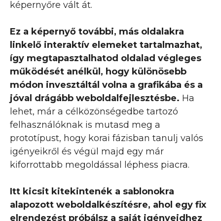
képernyőre vált át.
Ez a képernyő további, más oldalakra
linkelő interaktív elemeket tartalmazhat,
így megtapasztalhatod oldalad végleges
működését anélkül, hogy különösebb
módon invesztáltál volna a grafikába és a
jóval drágább weboldalfejlesztésbe.
Ha
lehet, már a célközönségedbe tartozó
felhasználóknak is mutasd meg a
prototípust, hogy korai fázisban tanulj valós
igényeikről és végül majd egy már
kiforrottabb megoldással léphess piacra.
Itt kicsit kitekintenék a sablonokra
alapozott weboldalkészítésre, ahol egy fix
elrendezést próbálsz a saját igényeidhez