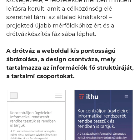
szövegezése, – részletekbe menően minden
leírásra került, amit a célközönség elé
szeretnél tárni az általad kínáltakról –
projekted újabb mérföldkőhöz ért és a
drótvázkészítés fázisába léphet.
A drótváz a weboldal kis pontosságú
ábrázolása, a design csontváza, mely
tartalmazza az információk fő struktúráját,
a tartalmi csoportokat.