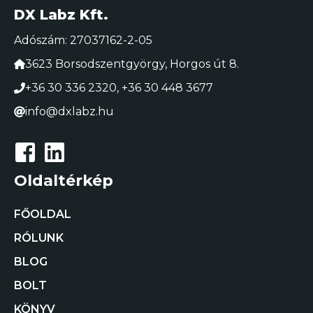
DX Labz Kft.
Adószám: 27037162-2-05
3623 Borsodszentgyörgy, Horgos út 8.
+36 30 336 2320
,
+36 30 448 3677
info@dxlabz.hu
Oldaltérkép
FŐOLDAL
RÓLUNK
BLOG
BOLT
KÖNYV