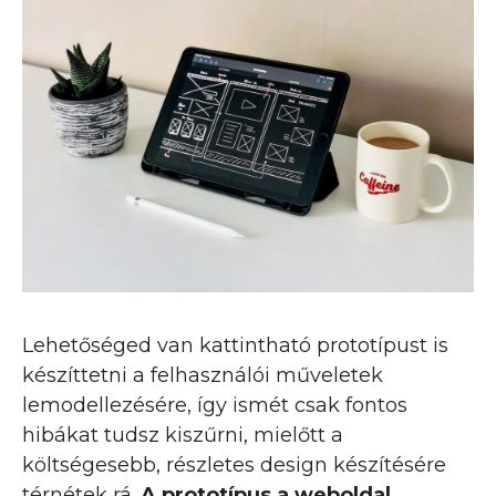
Lehetőséged van kattintható prototípust is
készíttetni a felhasználói műveletek
lemodellezésére, így ismét csak fontos
hibákat tudsz kiszűrni, mielőtt a
költségesebb, részletes design készítésére
térnétek rá.
A prototípus a weboldal