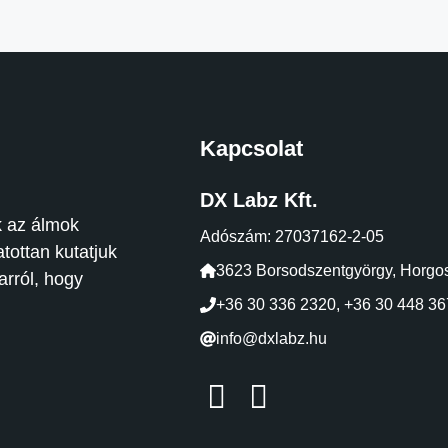
Kapcsolat
DX Labz Kft.
k az álmok
Adószám: 27037162-2-05
tottan kutatjuk
3623 Borsodszentgyörgy, Horgos
arról, hogy
+36 30 336 2320
,
+36 30 448 36
info@dxlabz.hu