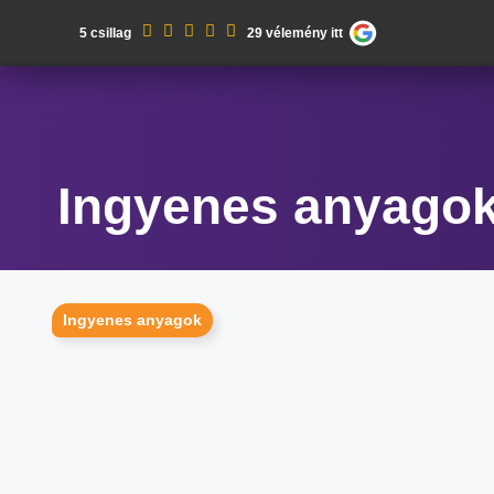
Kilépés
5 csillag
29 vélemény itt
a
tartalomba
Ingyenes anyago
Ingyenes anyagok