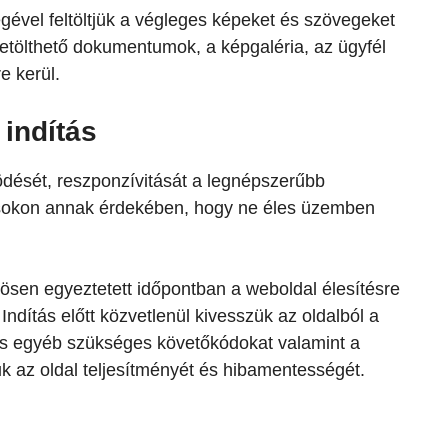
gével feltöltjük a végleges képeket és szövegeket
 letölthető dokumentumok, a képgaléria, az ügyfél
e kerül.
 indítás
ödését, reszponzívitását a legnépszerűbb
sokon annak érdekében, hogy ne éles üzemben
zösen egyeztetett időpontban a weboldal élesítésre
ndítás előtt közvetlenül kivesszük az oldalból a
s és egyéb szükséges követőkódokat valamint a
k az oldal teljesítményét és hibamentességét.