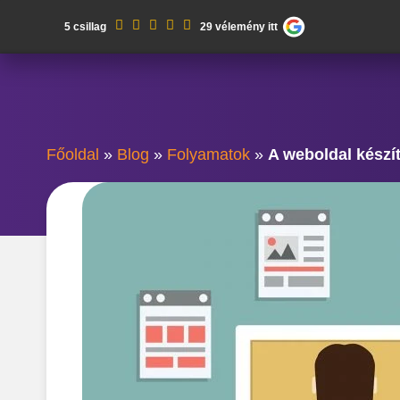
Kilépés
5 csillag
29 vélemény itt
a
tartalomba
Főoldal
»
Blog
»
Folyamatok
»
A weboldal készít