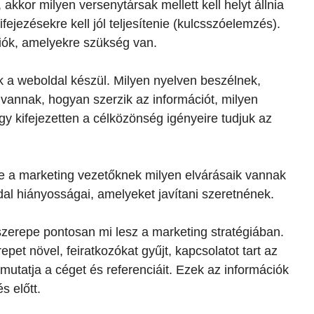
akkor milyen versenytársak mellett kell helyt állnia
ejezésekre kell jól teljesítenie (kulcsszóelemzés).
ciók, amelyekre szükség van.
 a weboldal készül. Milyen nyelven beszélnek,
 vannak, hogyan szerzik az információt, milyen
y kifejezetten a célközönség igényeire tudjuk az
ve a marketing vezetőknek milyen elvárásaik vannak
al hiányosságai, amelyeket javítani szeretnének.
 szerepe pontosan mi lesz a marketing stratégiában.
repet növel, feiratkozókat gyűjt, kapcsolatot tart az
utatja a céget és referenciáit. Ezek az információk
s előtt.