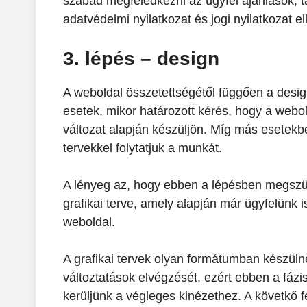
szabad megfeledkezni az ügyfél ajánlások, ta
adatvédelmi nyilatkozat és jogi nyilatkozat e
3. lépés – design
A weboldal összetettségétől függően a desig
esetek, mikor határozott kérés, hogy a webo
változat alapján készüljön. Míg más esetekb
tervekkel folytatjuk a munkát.
A lényeg az, hogy ebben a lépésben megszül
grafikai terve, amely alapján már ügyfelünk i
weboldal.
A grafikai tervek olyan formátumban készüln
változtatások elvégzését, ezért ebben a fázi
kerüljünk a végleges kinézethez. A követkő f