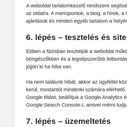
A weboldal tartalomkezelő rendszere segítsé
az oldalra. A menüpontok, a blog, a hírek, a
ajánlások és minden egyéb tartalom a helyér
6. lépés – tesztelés és site
Ebben a fázisban teszteljük a weboldal műk
böngészőkben és a legnépszerűbb felbontá
jöjjön ki ha hiba van.
Ha nem találunk hibát, akkor az ügyféllel kö
kerül, mostantól mindenki számára elérhető. I
Google tiltást, beállítjuk a Google Analytic
Google Search Console-t, amivel mérni tudju
7. lépés – üzemeltetés