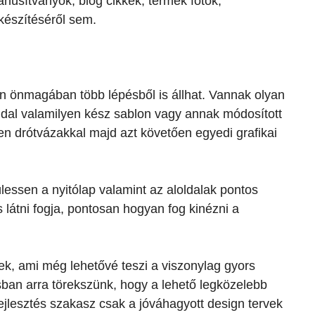
núsítványok, blog cikkek, termék fotók,
lkészítéséről sem.
n önmagában több lépésből is állhat. Vannak olyan
ldal valamilyen kész sablon vagy annak módosított
en drótvázakkal majd azt követően egyedi grafikai
essen a nyitólap valamint az aloldalak pontos
s látni fogja, pontosan hogyan fog kinézni a
ek, ami még lehetővé teszi a viszonylag gyors
sban arra törekszünk, hogy a lehető legközelebb
ejlesztés szakasz csak a jóváhagyott design tervek