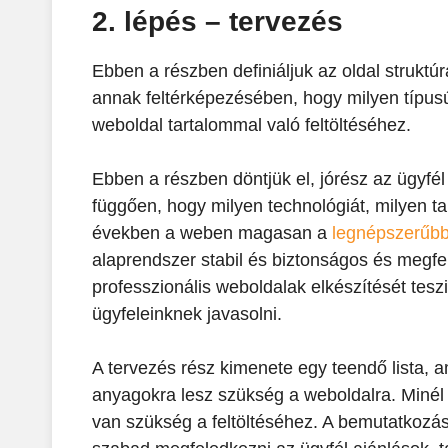
2. lépés – tervezés
Ebben a részben definiáljuk az oldal strukt
annak feltérképezésében, hogy milyen típu
weboldal tartalommal való feltöltéséhez.
Ebben a részben döntjük el, jórész az ügyfél
függően, hogy milyen technológiát, milyen t
években a weben magasan a
legnépszerűbb
alaprendszer stabil és biztonságos és megfel
professzionális weboldalak elkészítését tes
ügyfeleinknek javasolni.
A tervezés rész kimenete egy teendő lista, 
anyagokra lesz szükség a weboldalra. Minél 
van szükség a feltöltéséhez. A bemutatkozás