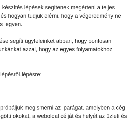
készítés lépések segítenek megérteni a teljes
nk és hogyan tudjuk elérni, hogy a végeredmény ne
s legyen.
se segíti ügyfeleinket abban, hogy pontosan
munkánkat azzal, hogy az egyes folyamatokhoz
lépésről-lépésre:
gpróbáljuk megismerni az iparágat, amelyben a cég
tti okokat, a weboldal célját és helyét az üzleti és