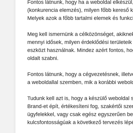
Fontos látnunk, hogy ha a weboldal elkészül, 
(konkurencia elemzés), milyen főbb kereső kif
Melyek azok a főbb tartalmi elemek és funk
Meg kell ismernünk a célközönséget, akiknek
mennyi idősek, milyen érdeklődési területeik
eszközt használnak. Mindez azért fontos, hog
oldalt szabni.
Fontos látnunk, hogy a cégvezetésnek, illet
a weboldallal szemben, mik a korábbi webold
Tudunk kell azt is, hogy a készülő weboldal
Brand-et épít, értékesíteni fog, szakértői sze
ügyfelekkel, vagy csak egész egyszerűen bem
kulcsfontosságúak a következő tervezés lépé