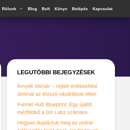
Rólunk
Blog
Bolt
Könyv
Belépés
Kapcsolat
LEGUTÓBBI BEJEGYZÉSEK
Árnyék tölcsér – rejtett értékesítési
útvonal az elúszó vásárlások ellen
Funnel Hub Blueprint: Egy újabb
mérföldkő a DX Labz számára
Hogyan dupláztuk meg az online