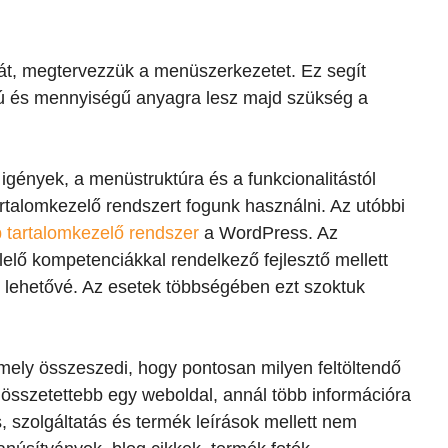
úrát, megtervezzük a menüszerkezetet. Ez segít
sú és mennyiségű anyagra lesz majd szükség a
 igények, a menüstruktúra és a funkcionalitástól
artalomkezelő rendszert fogunk használni. Az utóbbi
 tartalomkezelő rendszer
a WordPress. Az
elő kompetenciákkal rendelkező fejlesztő mellett
zi lehetővé. Az esetek többségében ezt szoktuk
amely összeszedi, hogy pontosan milyen feltöltendő
összetettebb egy weboldal, annál több információra
, szolgáltatás és termék leírások mellett nem