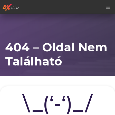
Kilépés
M
a
tartalomba
404 – Oldal Nem
Található
\_(‘-‘)_/