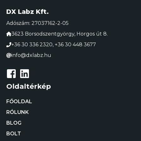
DX Labz Kft.
Adószám: 27037162-2-05
3623 Borsodszentgyörgy, Horgos út 8.
+36 30 336 2320
,
+36 30 448 3677
info@dxlabz.hu
Oldaltérkép
FŐOLDAL
RÓLUNK
BLOG
BOLT