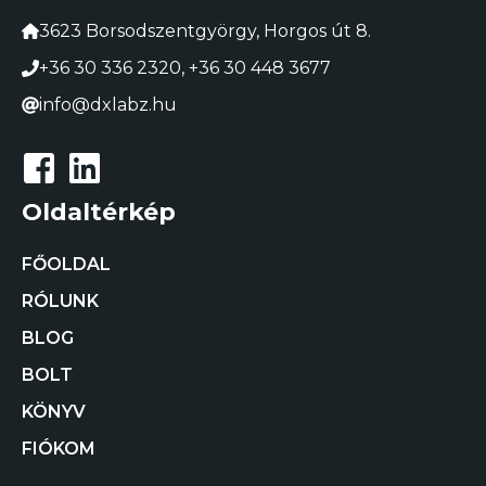
3623 Borsodszentgyörgy, Horgos út 8.
+36 30 336 2320
,
+36 30 448 3677
info@dxlabz.hu
Oldaltérkép
FŐOLDAL
RÓLUNK
BLOG
BOLT
KÖNYV
FIÓKOM