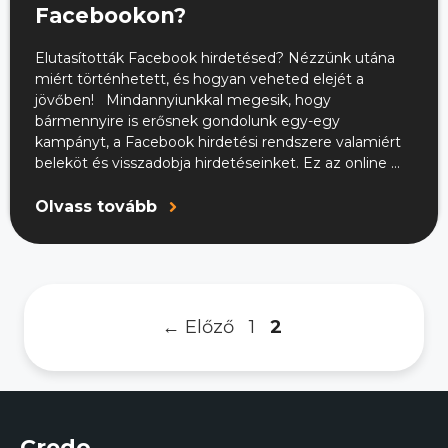
Facebookon?
Elutasították Facebook hirdetésed? Nézzünk utána
miért történhetett, és hogyan veheted elejét a
jövőben! Mindannyiunkkal megesik, hogy
bármennyire is erősnek gondolunk egy-egy
kampányt, a Facebook hirdetési rendszere valamiért
beleköt és visszadobja hirdetéseinket. Ez az online ...
Olvass tovább
Oldal
Oldal
←
Előző
1
2
Credo